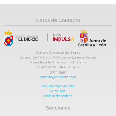
Datos de Contacto
Consejo Comarcal del Bierzo
Horario: De 9,00 a 14,00 horas de Lunes a Viernes
Avenida de la Minería s/n - 3ª Planta
24402 PONFERRADA León
987423551
empleo@ccbierzo.com
Política de privacidad
Aviso legal
Política de cookies
Secciones