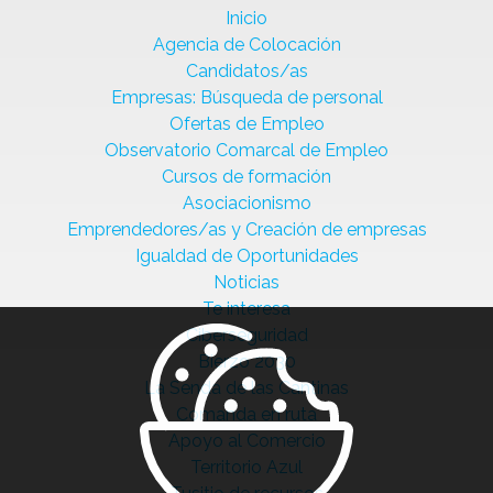
Inicio
Agencia de Colocación
Candidatos/as
Empresas: Búsqueda de personal
Ofertas de Empleo
Observatorio Comarcal de Empleo
Cursos de formación
Asociacionismo
Emprendedores/as y Creación de empresas
Igualdad de Oportunidades
Noticias
Te interesa
Ciberseguridad
Bierzo 2030
La Senda de las Cantinas
Comanda en ruta
Apoyo al Comercio
Territorio Azul