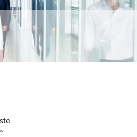
ste
es