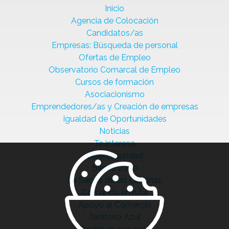
Inicio
Agencia de Colocación
Candidatos/as
Empresas: Búsqueda de personal
Ofertas de Empleo
Observatorio Comarcal de Empleo
Cursos de formación
Asociacionismo
Emprendedores/as y Creación de empresas
Igualdad de Oportunidades
Noticias
Te interesa
Ciberseguridad
Bierzo 2030
La Senda de las Cantinas
Comanda en ruta
Apoyo al Comercio
Territorio Azul