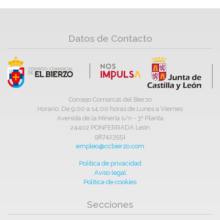
Datos de Contacto
Consejo Comarcal del Bierzo
Horario: De 9,00 a 14,00 horas de Lunes a Viernes
Avenida de la Minería s/n - 3ª Planta
24402 PONFERRADA León
987423551
empleo@ccbierzo.com
Política de privacidad
Aviso legal
Política de cookies
Secciones