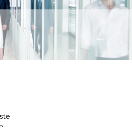
ste
es