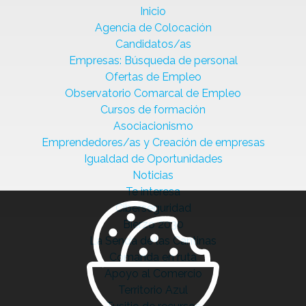
Inicio
Agencia de Colocación
Candidatos/as
Empresas: Búsqueda de personal
Ofertas de Empleo
Observatorio Comarcal de Empleo
Cursos de formación
Asociacionismo
Emprendedores/as y Creación de empresas
Igualdad de Oportunidades
Noticias
Te interesa
Ciberseguridad
Bierzo 2030
La Senda de las Cantinas
Comanda en ruta
Apoyo al Comercio
Territorio Azul