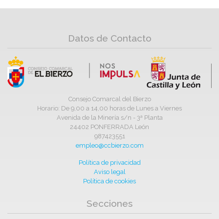
Datos de Contacto
Consejo Comarcal del Bierzo
Horario: De 9,00 a 14,00 horas de Lunes a Viernes
Avenida de la Minería s/n - 3ª Planta
24402 PONFERRADA León
987423551
empleo@ccbierzo.com
Política de privacidad
Aviso legal
Política de cookies
Secciones