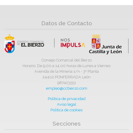
Datos de Contacto
Consejo Comarcal del Bierzo
Horario: De 9,00 a 14,00 horas de Lunes a Viernes
Avenida de la Minería s/n - 3ª Planta
24402 PONFERRADA León
987423551
empleo@ccbierzo.com
Política de privacidad
Aviso legal
Política de cookies
Secciones