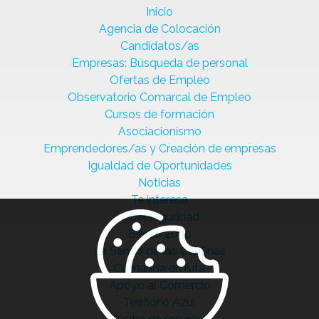
Inicio
Agencia de Colocación
Candidatos/as
Empresas: Búsqueda de personal
Ofertas de Empleo
Observatorio Comarcal de Empleo
Cursos de formación
Asociacionismo
Emprendedores/as y Creación de empresas
Igualdad de Oportunidades
Noticias
Te interesa
Ciberseguridad
Bierzo 2030
La Senda de las Cantinas
Comanda en ruta
Apoyo al Comercio
Territorio Azul