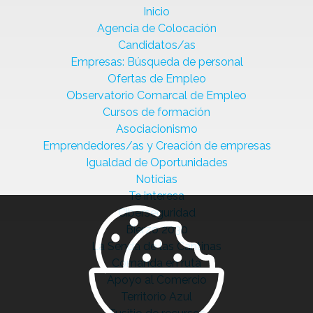
Inicio
Agencia de Colocación
Candidatos/as
Empresas: Búsqueda de personal
Ofertas de Empleo
Observatorio Comarcal de Empleo
Cursos de formación
Asociacionismo
Emprendedores/as y Creación de empresas
Igualdad de Oportunidades
Noticias
Te interesa
Ciberseguridad
Bierzo 2030
La Senda de las Cantinas
Comanda en ruta
Apoyo al Comercio
Territorio Azul