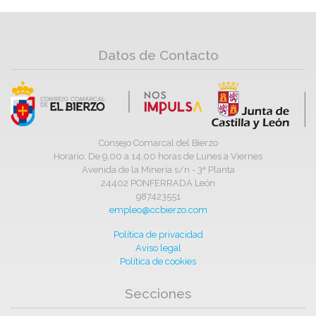
Datos de Contacto
Consejo Comarcal del Bierzo
Horario: De 9,00 a 14,00 horas de Lunes a Viernes
Avenida de la Minería s/n - 3ª Planta
24402 PONFERRADA León
987423551
empleo@ccbierzo.com
Política de privacidad
Aviso legal
Política de cookies
Secciones