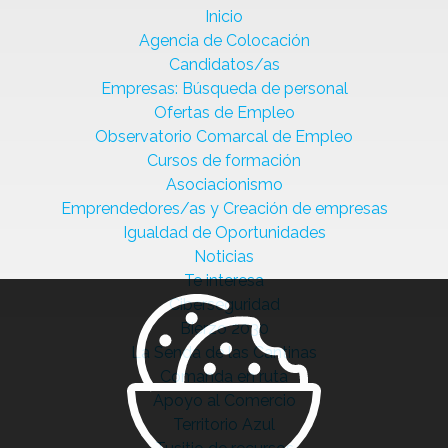
Inicio
Agencia de Colocación
Candidatos/as
Empresas: Búsqueda de personal
Ofertas de Empleo
Observatorio Comarcal de Empleo
Cursos de formación
Asociacionismo
Emprendedores/as y Creación de empresas
Igualdad de Oportunidades
Noticias
Te interesa
Ciberseguridad
Bierzo 2030
La Senda de las Cantinas
Comanda en ruta
Apoyo al Comercio
Territorio Azul