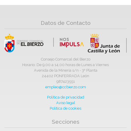
Datos de Contacto
Consejo Comarcal del Bierzo
Horario: De 9,00 a 14,00 horas de Lunes a Viernes
Avenida de la Minería s/n - 3ª Planta
24402 PONFERRADA León
987423551
empleo@ccbierzo.com
Política de privacidad
Aviso legal
Política de cookies
Secciones