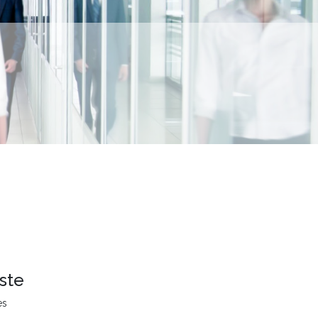
ste
es