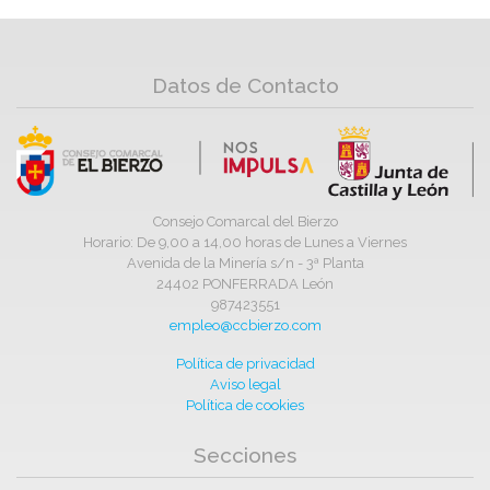
Datos de Contacto
Consejo Comarcal del Bierzo
Horario: De 9,00 a 14,00 horas de Lunes a Viernes
Avenida de la Minería s/n - 3ª Planta
24402 PONFERRADA León
987423551
empleo@ccbierzo.com
Política de privacidad
Aviso legal
Política de cookies
Secciones