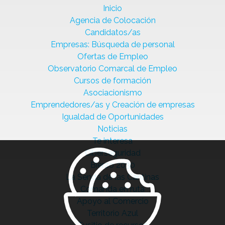
Inicio
Agencia de Colocación
Candidatos/as
Empresas: Búsqueda de personal
Ofertas de Empleo
Observatorio Comarcal de Empleo
Cursos de formación
Asociacionismo
Emprendedores/as y Creación de empresas
Igualdad de Oportunidades
Noticias
Te interesa
Ciberseguridad
Bierzo 2030
La Senda de las Cantinas
Comanda en ruta
Apoyo al Comercio
Territorio Azul