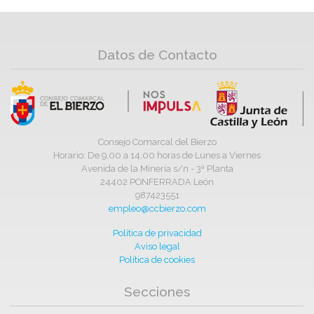
Datos de Contacto
Consejo Comarcal del Bierzo
Horario: De 9,00 a 14,00 horas de Lunes a Viernes
Avenida de la Minería s/n - 3ª Planta
24402 PONFERRADA León
987423551
empleo@ccbierzo.com
Política de privacidad
Aviso legal
Política de cookies
Secciones