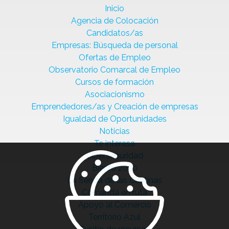
Inicio
Agencia de Colocación
Candidatos/as
Empresas: Búsqueda de personal
Ofertas de Empleo
Observatorio Comarcal de Empleo
Cursos de formación
Asociacionismo
Emprendedores/as y Creación de empresas
Igualdad de Oportunidades
Noticias
Te interesa
Ciberseguridad
Bierzo 2030
La Senda de las Cantinas
Comanda en ruta
Apoyo al Comercio
Territorio Azul