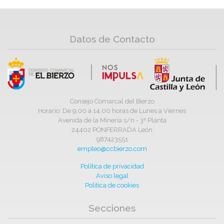
Datos de Contacto
Consejo Comarcal del Bierzo
Horario: De 9,00 a 14,00 horas de Lunes a Viernes
Avenida de la Minería s/n - 3ª Planta
24402 PONFERRADA León
987423551
empleo@ccbierzo.com
Política de privacidad
Aviso legal
Política de cookies
Secciones