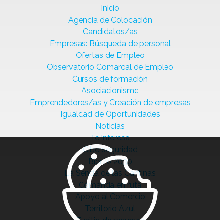
Inicio
Agencia de Colocación
Candidatos/as
Empresas: Búsqueda de personal
Ofertas de Empleo
Observatorio Comarcal de Empleo
Cursos de formación
Asociacionismo
Emprendedores/as y Creación de empresas
Igualdad de Oportunidades
Noticias
Te interesa
Ciberseguridad
Bierzo 2030
La Senda de las Cantinas
Comanda en ruta
Apoyo al Comercio
Territorio Azul