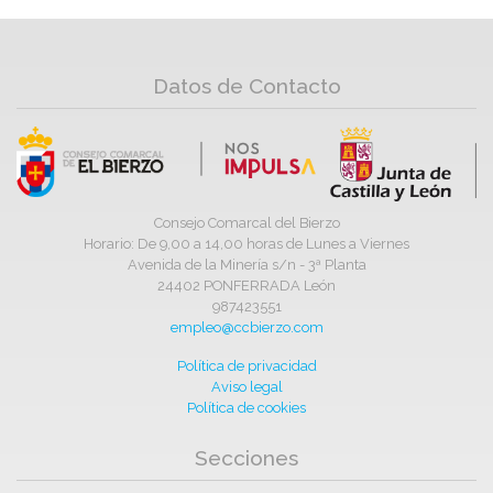
Datos de Contacto
Consejo Comarcal del Bierzo
Horario: De 9,00 a 14,00 horas de Lunes a Viernes
Avenida de la Minería s/n - 3ª Planta
24402 PONFERRADA León
987423551
empleo@ccbierzo.com
Política de privacidad
Aviso legal
Política de cookies
Secciones