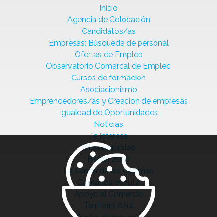
Inicio
Agencia de Colocación
Candidatos/as
Empresas: Búsqueda de personal
Ofertas de Empleo
Observatorio Comarcal de Empleo
Cursos de formación
Asociacionismo
Emprendedores/as y Creación de empresas
Igualdad de Oportunidades
Noticias
Te interesa
Ciberseguridad
Bierzo 2030
La Senda de las Cantinas
Comanda en ruta
Apoyo al Comercio
Territorio Azul