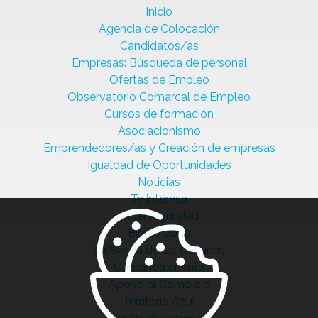
Inicio
Agencia de Colocación
Candidatos/as
Empresas: Búsqueda de personal
Ofertas de Empleo
Observatorio Comarcal de Empleo
Cursos de formación
Asociacionismo
Emprendedores/as y Creación de empresas
Igualdad de Oportunidades
Noticias
Te interesa
Ciberseguridad
Bierzo 2030
La Senda de las Cantinas
Comanda en ruta
Apoyo al Comercio
Territorio Azul