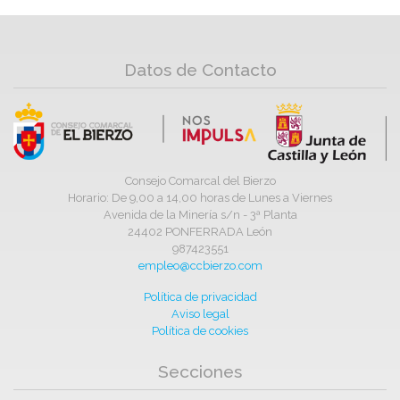
Datos de Contacto
Consejo Comarcal del Bierzo
Horario: De 9,00 a 14,00 horas de Lunes a Viernes
Avenida de la Minería s/n - 3ª Planta
24402 PONFERRADA León
987423551
empleo@ccbierzo.com
Política de privacidad
Aviso legal
Política de cookies
Secciones