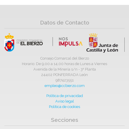
Datos de Contacto
Consejo Comarcal del Bierzo
Horario: De 9,00 a 14,00 horas de Lunes a Viernes
Avenida de la Minería s/n - 3ª Planta
24402 PONFERRADA León
987423551
empleo@ccbierzo.com
Política de privacidad
Aviso legal
Política de cookies
Secciones