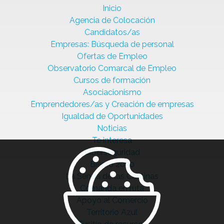
Inicio
Agencia de Colocación
Candidatos/as
Empresas: Búsqueda de personal
Ofertas de Empleo
Observatorio Comarcal de Empleo
Cursos de formación
Asociacionismo
Emprendedores/as y Creación de empresas
Igualdad de Oportunidades
Noticias
Te interesa
Ciberseguridad
Bierzo 2030
La Senda de las Cantinas
Comanda en ruta
Apoyo al Comercio
Territorio Azul