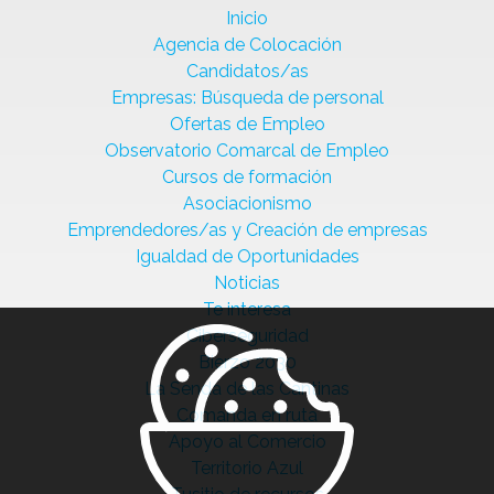
Inicio
Agencia de Colocación
Candidatos/as
Empresas: Búsqueda de personal
Ofertas de Empleo
Observatorio Comarcal de Empleo
Cursos de formación
Asociacionismo
Emprendedores/as y Creación de empresas
Igualdad de Oportunidades
Noticias
Te interesa
Ciberseguridad
Bierzo 2030
La Senda de las Cantinas
Comanda en ruta
Apoyo al Comercio
Territorio Azul