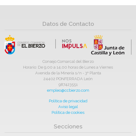
Datos de Contacto
Consejo Comarcal del Bierzo
Horario: De 9,00 a 14,00 horas de Lunes a Viernes
Avenida de la Minería s/n - 3ª Planta
24402 PONFERRADA León
987423551
empleo@ccbierzo.com
Política de privacidad
Aviso legal
Política de cookies
Secciones