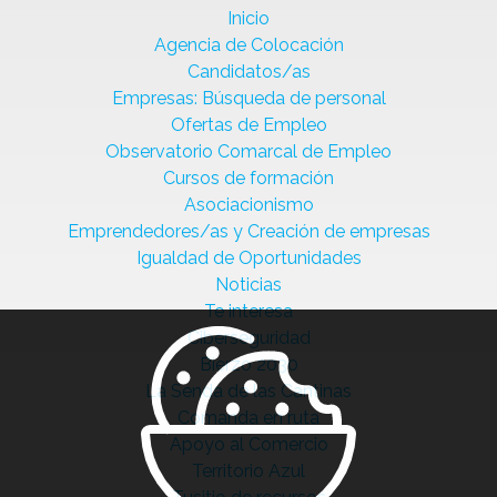
Inicio
Agencia de Colocación
Candidatos/as
Empresas: Búsqueda de personal
Ofertas de Empleo
Observatorio Comarcal de Empleo
Cursos de formación
Asociacionismo
Emprendedores/as y Creación de empresas
Igualdad de Oportunidades
Noticias
Te interesa
Ciberseguridad
Bierzo 2030
La Senda de las Cantinas
Comanda en ruta
Apoyo al Comercio
Territorio Azul