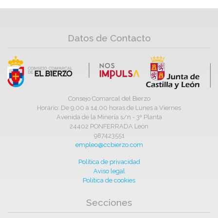
Datos de Contacto
Consejo Comarcal del Bierzo
Horario: De 9,00 a 14,00 horas de Lunes a Viernes
Avenida de la Minería s/n - 3ª Planta
24402 PONFERRADA León
987423551
empleo@ccbierzo.com
Política de privacidad
Aviso legal
Política de cookies
Secciones