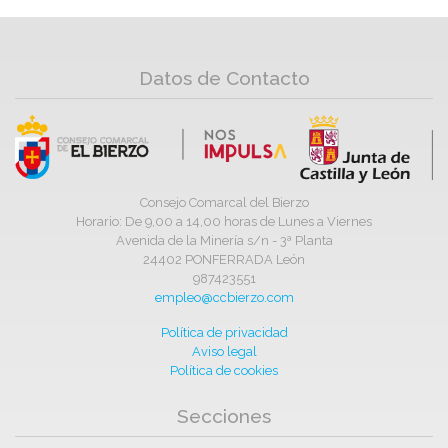
Datos de Contacto
Consejo Comarcal del Bierzo
Horario: De 9,00 a 14,00 horas de Lunes a Viernes
Avenida de la Minería s/n - 3ª Planta
24402 PONFERRADA León
987423551
empleo@ccbierzo.com
Política de privacidad
Aviso legal
Política de cookies
Secciones