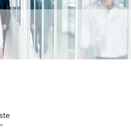
ste
es