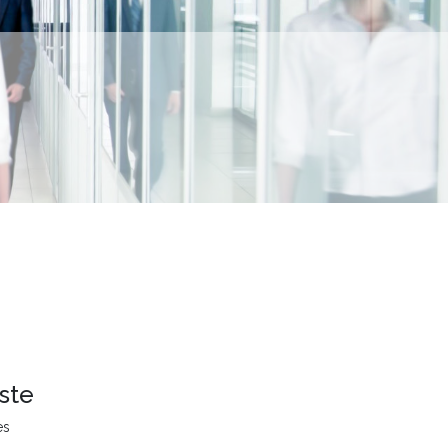
ste
es