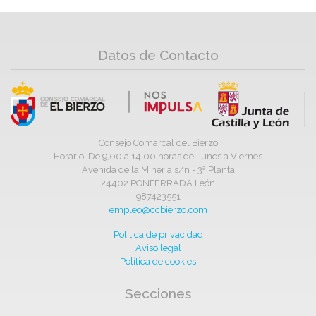
Datos de Contacto
Consejo Comarcal del Bierzo
Horario: De 9,00 a 14,00 horas de Lunes a Viernes
Avenida de la Minería s/n - 3ª Planta
24402 PONFERRADA León
987423551
empleo@ccbierzo.com
Política de privacidad
Aviso legal
Política de cookies
Secciones