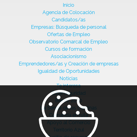
Inicio
Agencia de Colocación
Candidatos/as
Empresas: Búsqueda de personal
Ofertas de Empleo
Observatorio Comarcal de Empleo
Cursos de formación
Asociacionismo
Emprendedores/as y Creación de empresas
Igualdad de Oportunidades
Noticias
Te interesa
Ciberseguridad
Bierzo 2030
La Senda de las Cantinas
Comanda en ruta
Apoyo al Comercio
Territorio Azul