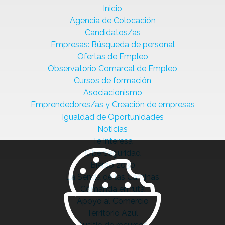
Inicio
Agencia de Colocación
Candidatos/as
Empresas: Búsqueda de personal
Ofertas de Empleo
Observatorio Comarcal de Empleo
Cursos de formación
Asociacionismo
Emprendedores/as y Creación de empresas
Igualdad de Oportunidades
Noticias
Te interesa
Ciberseguridad
Bierzo 2030
La Senda de las Cantinas
Comanda en ruta
Apoyo al Comercio
Territorio Azul