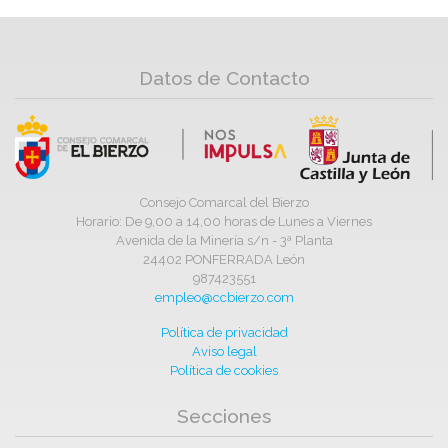
Datos de Contacto
Consejo Comarcal del Bierzo
Horario: De 9,00 a 14,00 horas de Lunes a Viernes
Avenida de la Minería s/n - 3ª Planta
24402 PONFERRADA León
987423551
empleo@ccbierzo.com
Política de privacidad
Aviso legal
Política de cookies
Secciones