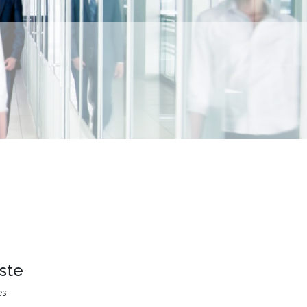
ste
es