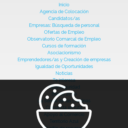
Inicio
Agencia de Colocación
Candidatos/as
Empresas: Búsqueda de personal
Ofertas de Empleo
Observatorio Comarcal de Empleo
Cursos de formación
Asociacionismo
Emprendedores/as y Creación de empresas
Igualdad de Oportunidades
Noticias
Te interesa
Ciberseguridad
Bierzo 2030
La Senda de las Cantinas
Comanda en ruta
Apoyo al Comercio
Territorio Azul