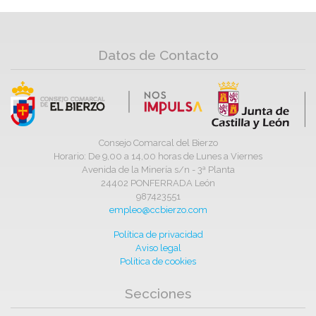
Datos de Contacto
Consejo Comarcal del Bierzo
Horario: De 9,00 a 14,00 horas de Lunes a Viernes
Avenida de la Minería s/n - 3ª Planta
24402 PONFERRADA León
987423551
empleo@ccbierzo.com
Política de privacidad
Aviso legal
Política de cookies
Secciones