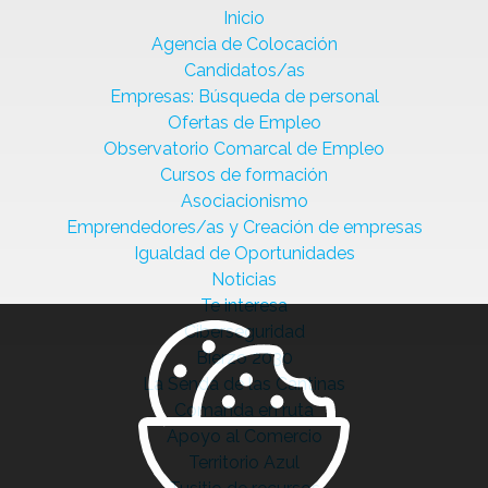
Inicio
Agencia de Colocación
Candidatos/as
Empresas: Búsqueda de personal
Ofertas de Empleo
Observatorio Comarcal de Empleo
Cursos de formación
Asociacionismo
Emprendedores/as y Creación de empresas
Igualdad de Oportunidades
Noticias
Te interesa
Ciberseguridad
Bierzo 2030
La Senda de las Cantinas
Comanda en ruta
Apoyo al Comercio
Territorio Azul