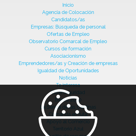
Inicio
Agencia de Colocación
Candidatos/as
Empresas: Búsqueda de personal
Ofertas de Empleo
Observatorio Comarcal de Empleo
Cursos de formación
Asociacionismo
Emprendedores/as y Creación de empresas
Igualdad de Oportunidades
Noticias
Te interesa
Ciberseguridad
Bierzo 2030
La Senda de las Cantinas
Comanda en ruta
Apoyo al Comercio
Territorio Azul