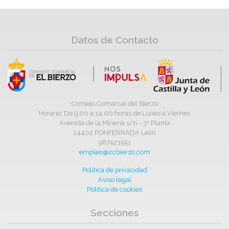
Datos de Contacto
Consejo Comarcal del Bierzo
Horario: De 9,00 a 14,00 horas de Lunes a Viernes
Avenida de la Minería s/n - 3ª Planta
24402 PONFERRADA León
987423551
empleo@ccbierzo.com
Política de privacidad
Aviso legal
Política de cookies
Secciones