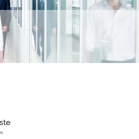
ste
es