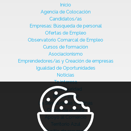
Inicio
Agencia de Colocación
Candidatos/as
Empresas: Búsqueda de personal
Ofertas de Empleo
Observatorio Comarcal de Empleo
Cursos de formación
Asociacionismo
Emprendedores/as y Creación de empresas
Igualdad de Oportunidades
Noticias
Te interesa
Ciberseguridad
Bierzo 2030
La Senda de las Cantinas
Comanda en ruta
Apoyo al Comercio
Territorio Azul