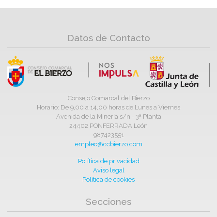
Datos de Contacto
Consejo Comarcal del Bierzo
Horario: De 9,00 a 14,00 horas de Lunes a Viernes
Avenida de la Minería s/n - 3ª Planta
24402 PONFERRADA León
987423551
empleo@ccbierzo.com
Política de privacidad
Aviso legal
Política de cookies
Secciones