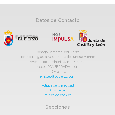
Datos de Contacto
Consejo Comarcal del Bierzo
Horario: De 9,00 a 14,00 horas de Lunes a Viernes
Avenida de la Minería s/n - 3ª Planta
24402 PONFERRADA León
987423551
empleo@ccbierzo.com
Política de privacidad
Aviso legal
Política de cookies
Secciones