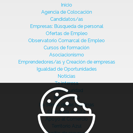
Inicio
Agencia de Colocación
Candidatos/as
Empresas: Búsqueda de personal
Ofertas de Empleo
Observatorio Comarcal de Empleo
Cursos de formación
Asociacionismo
Emprendedores/as y Creación de empresas
Igualdad de Oportunidades
Noticias
Te interesa
Ciberseguridad
Bierzo 2030
La Senda de las Cantinas
Comanda en ruta
Apoyo al Comercio
Territorio Azul