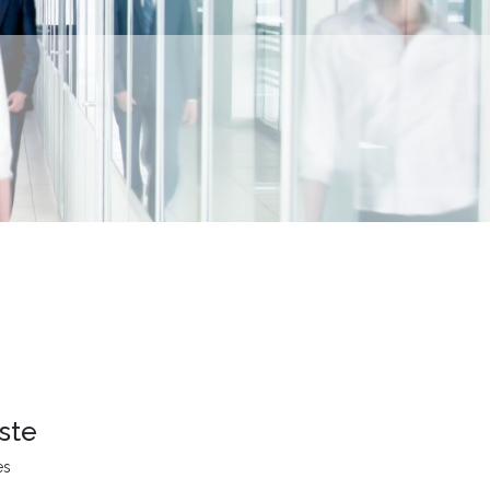
ste
es