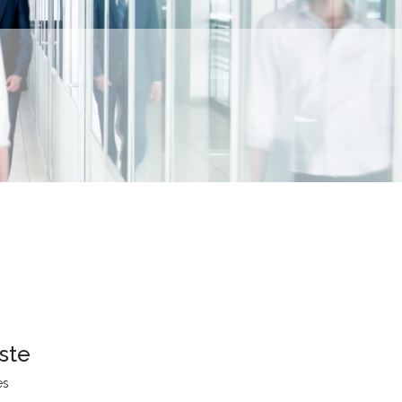
ste
es