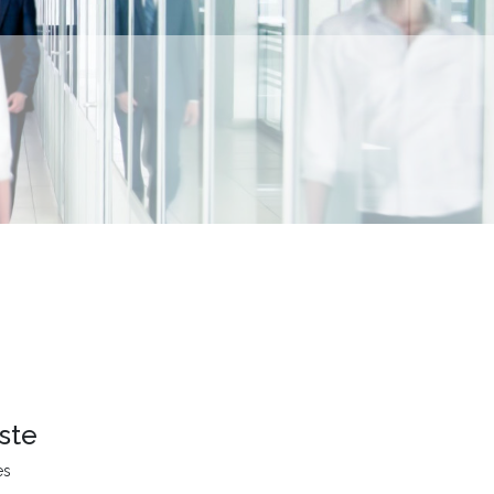
ste
es