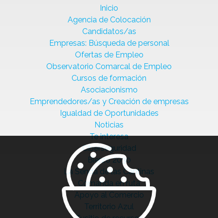
Inicio
Agencia de Colocación
Candidatos/as
Empresas: Búsqueda de personal
Ofertas de Empleo
Observatorio Comarcal de Empleo
Cursos de formación
Asociacionismo
Emprendedores/as y Creación de empresas
Igualdad de Oportunidades
Noticias
Te interesa
Ciberseguridad
Bierzo 2030
La Senda de las Cantinas
Comanda en ruta
Apoyo al Comercio
Territorio Azul