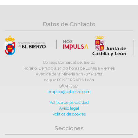
Datos de Contacto
Consejo Comarcal del Bierzo
Horario: De 9,00 a 14,00 horas de Lunes a Viernes
Avenida de la Minería s/n - 3ª Planta
24402 PONFERRADA León
987423551
empleo@ccbierzo.com
Política de privacidad
Aviso legal
Política de cookies
Secciones