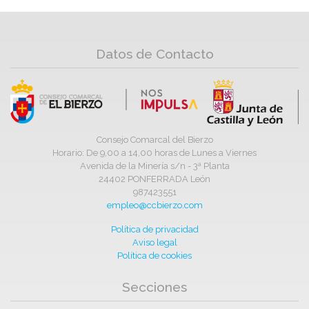
Datos de Contacto
Consejo Comarcal del Bierzo
Horario: De 9,00 a 14,00 horas de Lunes a Viernes
Avenida de la Minería s/n - 3ª Planta
24402 PONFERRADA León
987423551
empleo@ccbierzo.com
Política de privacidad
Aviso legal
Política de cookies
Secciones