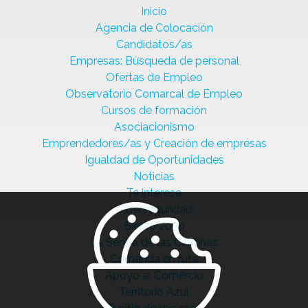
Inicio
Agencia de Colocación
Candidatos/as
Empresas: Búsqueda de personal
Ofertas de Empleo
Observatorio Comarcal de Empleo
Cursos de formación
Asociacionismo
Emprendedores/as y Creación de empresas
Igualdad de Oportunidades
Noticias
Te interesa
Ciberseguridad
Bierzo 2030
La Senda de las Cantinas
Comanda en ruta
Apoyo al Comercio
Territorio Azul