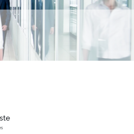
ste
es