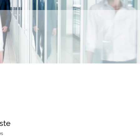
ste
es