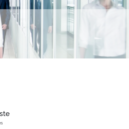
ste
es