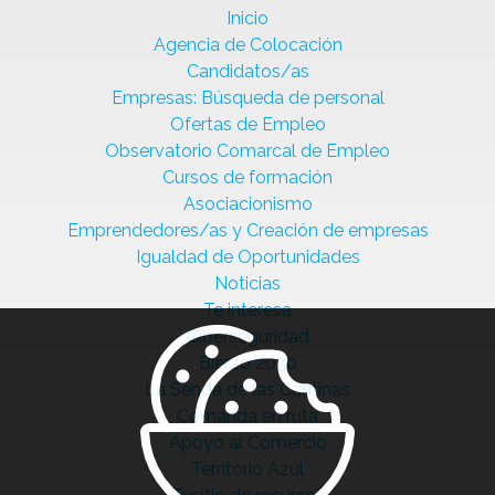
Inicio
Agencia de Colocación
Candidatos/as
Empresas: Búsqueda de personal
Ofertas de Empleo
Observatorio Comarcal de Empleo
Cursos de formación
Asociacionismo
Emprendedores/as y Creación de empresas
Igualdad de Oportunidades
Noticias
Te interesa
Ciberseguridad
Bierzo 2030
La Senda de las Cantinas
Comanda en ruta
Apoyo al Comercio
Territorio Azul