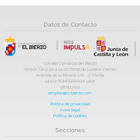
Datos de Contacto
Consejo Comarcal del Bierzo
Horario: De 9,00 a 14,00 horas de Lunes a Viernes
Avenida de la Minería s/n - 3ª Planta
24402 PONFERRADA León
987423551
empleo@ccbierzo.com
Política de privacidad
Aviso legal
Política de cookies
Secciones