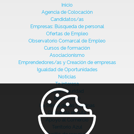
Inicio
Agencia de Colocación
Candidatos/as
Empresas: Búsqueda de personal
Ofertas de Empleo
Observatorio Comarcal de Empleo
Cursos de formación
Asociacionismo
Emprendedores/as y Creación de empresas
Igualdad de Oportunidades
Noticias
Te interesa
Ciberseguridad
Bierzo 2030
La Senda de las Cantinas
Comanda en ruta
Apoyo al Comercio
Territorio Azul