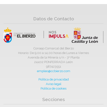
Datos de Contacto
Consejo Comarcal del Bierzo
Horario: De 9,00 a 14,00 horas de Lunes a Viernes
Avenida de la Minería s/n - 3ª Planta
24402 PONFERRADA León
987423551
empleo@ccbierzo.com
Política de privacidad
Aviso legal
Política de cookies
Secciones