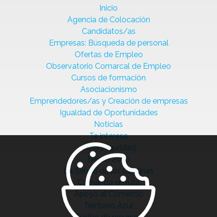
Inicio
Agencia de Colocación
Candidatos/as
Empresas: Búsqueda de personal
Ofertas de Empleo
Observatorio Comarcal de Empleo
Cursos de formación
Asociacionismo
Emprendedores/as y Creación de empresas
Igualdad de Oportunidades
Noticias
Te interesa
Ciberseguridad
Bierzo 2030
La Senda de las Cantinas
Comanda en ruta
Apoyo al Comercio
Territorio Azul