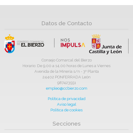
Datos de Contacto
Consejo Comarcal del Bierzo
Horario: De 9,00 a 14,00 horas de Lunes a Viernes
Avenida de la Minería s/n - 3ª Planta
24402 PONFERRADA León
987423551
empleo@ccbierzo.com
Política de privacidad
Aviso legal
Política de cookies
Secciones