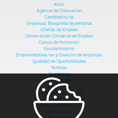
Inicio
Agencia de Colocación
Candidatos/as
Empresas: Búsqueda de personal
Ofertas de Empleo
Observatorio Comarcal de Empleo
Cursos de formación
Asociacionismo
Emprendedores/as y Creación de empresas
Igualdad de Oportunidades
Noticias
Te interesa
Ciberseguridad
Bierzo 2030
La Senda de las Cantinas
Comanda en ruta
Apoyo al Comercio
Territorio Azul