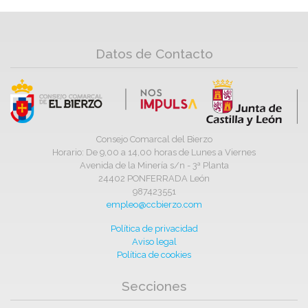
Datos de Contacto
Consejo Comarcal del Bierzo
Horario: De 9,00 a 14,00 horas de Lunes a Viernes
Avenida de la Minería s/n - 3ª Planta
24402 PONFERRADA León
987423551
empleo@ccbierzo.com
Política de privacidad
Aviso legal
Política de cookies
Secciones