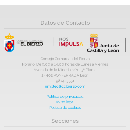
Datos de Contacto
Consejo Comarcal del Bierzo
Horario: De 9,00 a 14,00 horas de Lunes a Viernes
Avenida de la Minería s/n - 3ª Planta
24402 PONFERRADA León
987423551
empleo@ccbierzo.com
Política de privacidad
Aviso legal
Política de cookies
Secciones