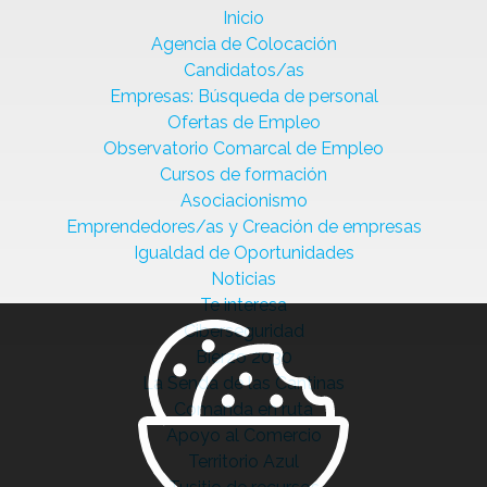
Inicio
Agencia de Colocación
Candidatos/as
Empresas: Búsqueda de personal
Ofertas de Empleo
Observatorio Comarcal de Empleo
Cursos de formación
Asociacionismo
Emprendedores/as y Creación de empresas
Igualdad de Oportunidades
Noticias
Te interesa
Ciberseguridad
Bierzo 2030
La Senda de las Cantinas
Comanda en ruta
Apoyo al Comercio
Territorio Azul