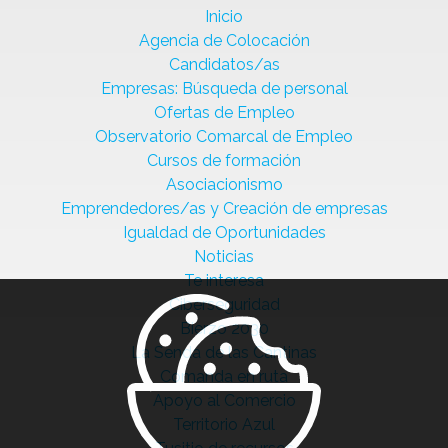
Inicio
Agencia de Colocación
Candidatos/as
Empresas: Búsqueda de personal
Ofertas de Empleo
Observatorio Comarcal de Empleo
Cursos de formación
Asociacionismo
Emprendedores/as y Creación de empresas
Igualdad de Oportunidades
Noticias
Te interesa
Ciberseguridad
Bierzo 2030
La Senda de las Cantinas
Comanda en ruta
Apoyo al Comercio
Territorio Azul