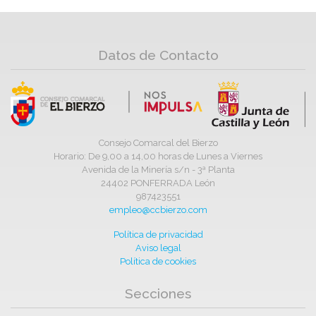
Datos de Contacto
Consejo Comarcal del Bierzo
Horario: De 9,00 a 14,00 horas de Lunes a Viernes
Avenida de la Minería s/n - 3ª Planta
24402 PONFERRADA León
987423551
empleo@ccbierzo.com
Política de privacidad
Aviso legal
Política de cookies
Secciones