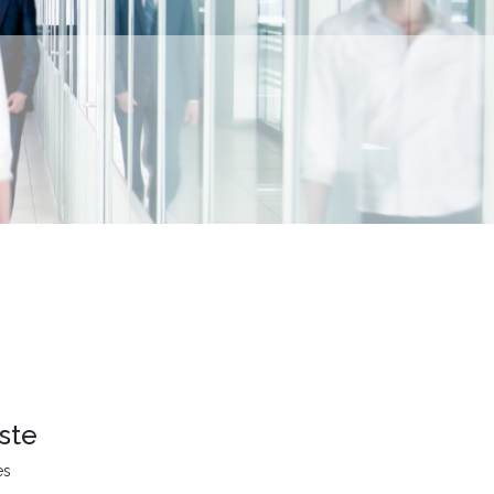
ste
es