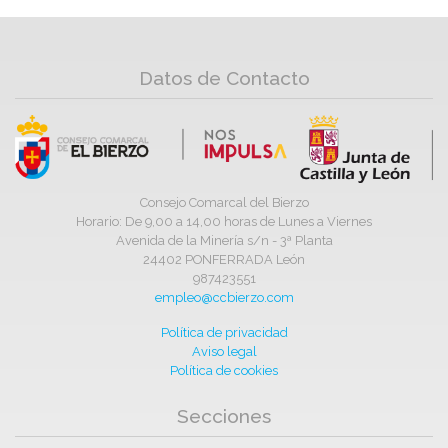
Datos de Contacto
Consejo Comarcal del Bierzo
Horario: De 9,00 a 14,00 horas de Lunes a Viernes
Avenida de la Minería s/n - 3ª Planta
24402 PONFERRADA León
987423551
empleo@ccbierzo.com
Política de privacidad
Aviso legal
Política de cookies
Secciones