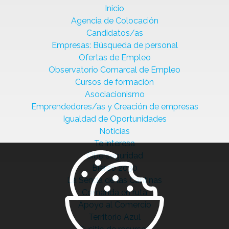
Inicio
Agencia de Colocación
Candidatos/as
Empresas: Búsqueda de personal
Ofertas de Empleo
Observatorio Comarcal de Empleo
Cursos de formación
Asociacionismo
Emprendedores/as y Creación de empresas
Igualdad de Oportunidades
Noticias
Te interesa
Ciberseguridad
Bierzo 2030
La Senda de las Cantinas
Comanda en ruta
Apoyo al Comercio
Territorio Azul