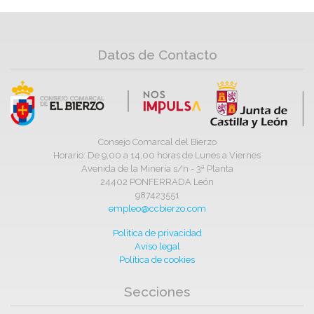
Datos de Contacto
Consejo Comarcal del Bierzo
Horario: De 9,00 a 14,00 horas de Lunes a Viernes
Avenida de la Minería s/n - 3ª Planta
24402 PONFERRADA León
987423551
empleo@ccbierzo.com
Política de privacidad
Aviso legal
Política de cookies
Secciones