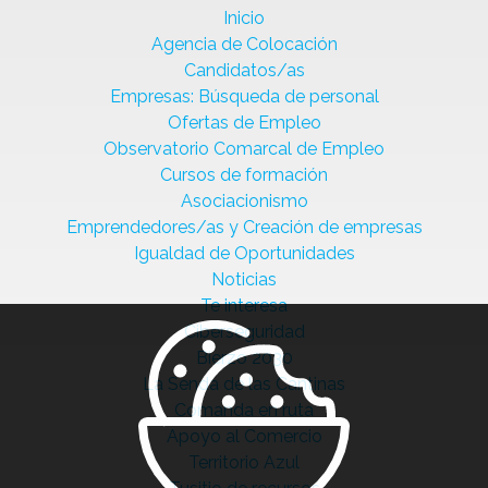
Inicio
Agencia de Colocación
Candidatos/as
Empresas: Búsqueda de personal
Ofertas de Empleo
Observatorio Comarcal de Empleo
Cursos de formación
Asociacionismo
Emprendedores/as y Creación de empresas
Igualdad de Oportunidades
Noticias
Te interesa
Ciberseguridad
Bierzo 2030
La Senda de las Cantinas
Comanda en ruta
Apoyo al Comercio
Territorio Azul