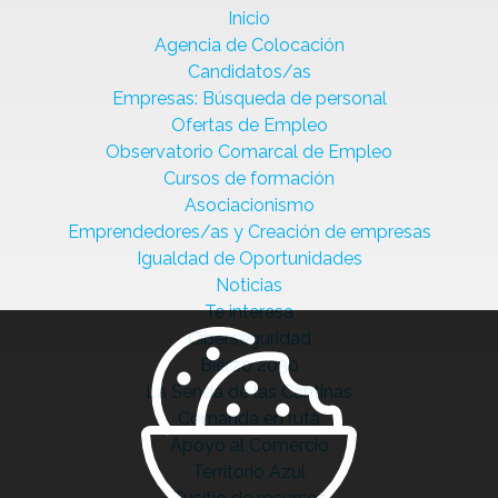
Inicio
Agencia de Colocación
Candidatos/as
Empresas: Búsqueda de personal
Ofertas de Empleo
Observatorio Comarcal de Empleo
Cursos de formación
Asociacionismo
Emprendedores/as y Creación de empresas
Igualdad de Oportunidades
Noticias
Te interesa
Ciberseguridad
Bierzo 2030
La Senda de las Cantinas
Comanda en ruta
Apoyo al Comercio
Territorio Azul