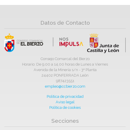
Datos de Contacto
Consejo Comarcal del Bierzo
Horario: De 9,00 a 14,00 horas de Lunes a Viernes
Avenida de la Minería s/n - 3ª Planta
24402 PONFERRADA León
987423551
empleo@ccbierzo.com
Política de privacidad
Aviso legal
Política de cookies
Secciones