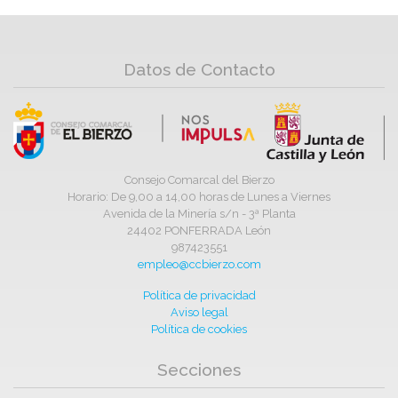
Datos de Contacto
Consejo Comarcal del Bierzo
Horario: De 9,00 a 14,00 horas de Lunes a Viernes
Avenida de la Minería s/n - 3ª Planta
24402 PONFERRADA León
987423551
empleo@ccbierzo.com
Política de privacidad
Aviso legal
Política de cookies
Secciones