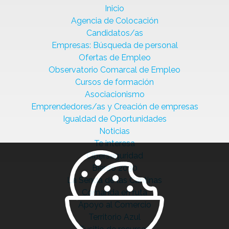
Inicio
Agencia de Colocación
Candidatos/as
Empresas: Búsqueda de personal
Ofertas de Empleo
Observatorio Comarcal de Empleo
Cursos de formación
Asociacionismo
Emprendedores/as y Creación de empresas
Igualdad de Oportunidades
Noticias
Te interesa
Ciberseguridad
Bierzo 2030
La Senda de las Cantinas
Comanda en ruta
Apoyo al Comercio
Territorio Azul