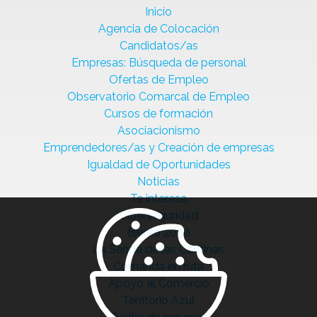
Inicio
Agencia de Colocación
Candidatos/as
Empresas: Búsqueda de personal
Ofertas de Empleo
Observatorio Comarcal de Empleo
Cursos de formación
Asociacionismo
Emprendedores/as y Creación de empresas
Igualdad de Oportunidades
Noticias
Te interesa
Ciberseguridad
Bierzo 2030
La Senda de las Cantinas
Comanda en ruta
Apoyo al Comercio
Territorio Azul