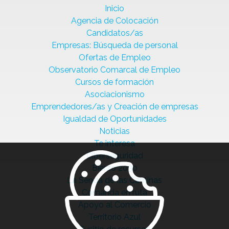
Inicio
Agencia de Colocación
Candidatos/as
Empresas: Búsqueda de personal
Ofertas de Empleo
Observatorio Comarcal de Empleo
Cursos de formación
Asociacionismo
Emprendedores/as y Creación de empresas
Igualdad de Oportunidades
Noticias
Te interesa
Ciberseguridad
Bierzo 2030
La Senda de las Cantinas
Comanda en ruta
Apoyo al Comercio
Territorio Azul