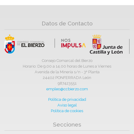
Datos de Contacto
Consejo Comarcal del Bierzo
Horario: De 9,00 a 14,00 horas de Lunes a Viernes
Avenida de la Minería s/n - 3ª Planta
24402 PONFERRADA León
987423551
empleo@ccbierzo.com
Política de privacidad
Aviso legal
Política de cookies
Secciones